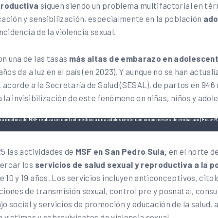
eproductiva
siguen siendo un problema multifactorial en té
cación y sensibilización, especialmente en la población
ado
ncidencia de la violencia sexual.
n una de las tasas
más altas de embarazo en adolescen
años da a luz en el país (en 2023). Y aunque no se han actual
, acorde a la Secretaría de Salud (SESAL), de partos en 946
ja la invisibilización de este fenómeno en niñas, niños y ado
a doctora de MSF realiza un control médico a una adolescente con cinco meses de embarazo | Foto: 
25 las actividades de
MSF en San Pedro Sula,
en el norte de
ercar los
servicios de salud sexual y reproductiva a la p
e 10 y 19 años. Los servicios incluyen anticonceptivos, citol
iones de transmisión sexual, control pre y posnatal, consu
jo social y servicios de promoción y educación de la salud,
a víctimas y sobrevivientes de violencia sexual.