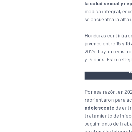
la salud sexual y r
médica integral, edu
se encuentra la alta i
Honduras continúa co
jóvenes entre 15 y 19 
2024, hay un registro
y 14 años. Esto refle
Un
Por esa razón, en 20
reorientaron para ac
adolescente
de entr
tratamiento de infecc
seguimiento de traba
en atención integral 