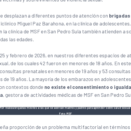
e desplazan a diferentes puntos de atención con
brigadas
liclínico Miguel Paz Barahona, en la clínica de adolescente
En la clínica de MSF en San Pedro Sula también atienden a s
odas las edades.
25 y febrero de 2026, en nuestros diferentes espacios de a
xual, de los cuales 42 fueron en menores de 18 años. En est
consultas prenatales en menores de 19 años y 53 consultas
 de 19 años. La mayoría de los embarazos en adolescente
con contextos donde
no existe el consentimiento o igualda
la
, gestora de actividades médicas de MSF en San Pedro Su
 MSF realiza brigadas móviles a las que se acercan madres y padres para aprender sobre salud sexual 
Foto: MSF
ueña proporción de un problema multifactorial en términos