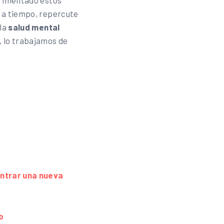
erimentado estos
o a tiempo, repercute
 la
salud mental
, lo trabajamos de
contrar una nueva
o