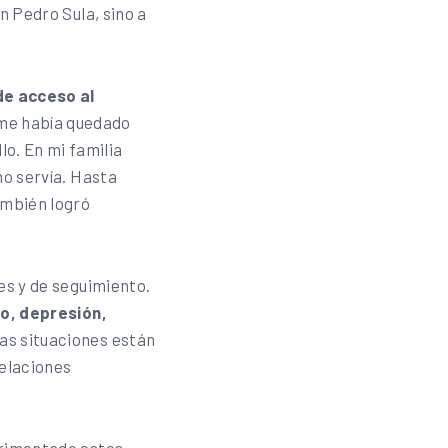
n Pedro Sula, sino a
de acceso al
me había quedado
o. En mi familia
no servía. Hasta
ambién logró
es y de seguimiento.
o, depresión,
tas situaciones están
relaciones