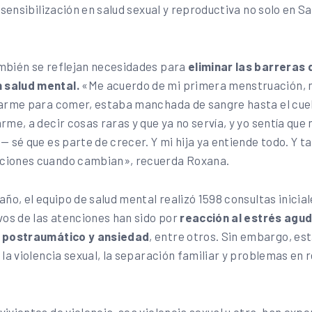
 sensibilización en salud sexual y reproductiva no solo en Sa
mbién se reflejan necesidades para
eliminar las barreras 
salud mental.
«Me acuerdo de mi primera menstruación, 
arme para comer, estaba manchada de sangre hasta el cuell
me, a decir cosas raras y que ya no servía, y yo sentía que 
 sé que es parte de crecer. Y mi hija ya entiende todo. Y t
iones cuando cambian», recuerda Roxana.
ño, el equipo de salud mental realizó 1598 consultas inicial
vos de las atenciones han sido por
reacción al estrés agud
s postraumático y ansiedad
, entre otros. Sin embargo, es
la violencia sexual, la separación familiar y problemas en 