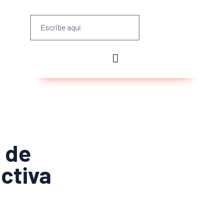
 de
ctiva