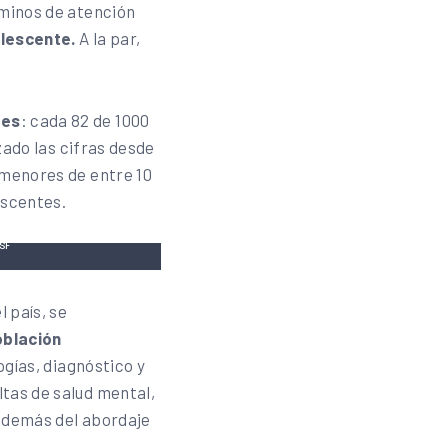
rminos de atención
lescente.
A la par,
tes
: cada 82 de 1000
izado las cifras desde
 menores de entre 10
lescentes.
MSF
l país, se
oblación
ogías, diagnóstico y
ltas de salud mental,
 además del abordaje