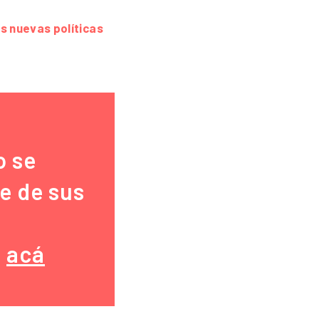
as nuevas políticas
o se
te de sus
k
acá