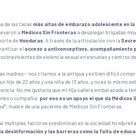
na de las tasas
más altas de embarazo adolescente en la
llevaron a
Médicos Sin Fronteras
a desplegar brigadas móvi
 norte de
Honduras
. A través de la articulación con la
Secre
rantizar el
acceso a anticonceptivos, acompañamiento p
 sobrevivientes de violencia sexual en escuelas y centros de
as madres— nos criamos a la antigua y es bien difícil compr
n hijo de 22 años y una niña de 13 años, y no es lo mismo es
cencia. No me gustaría que mi hija saliera embarazada a t
ones o compañía;
por eso es un apoyo el que da Médicos 
na*, madre de una paciente de Médicos Sin Fronteras.
as múltiples factores predominan en la sociedad hondureñ
, la desinformación y
las barreras como la falta de educa