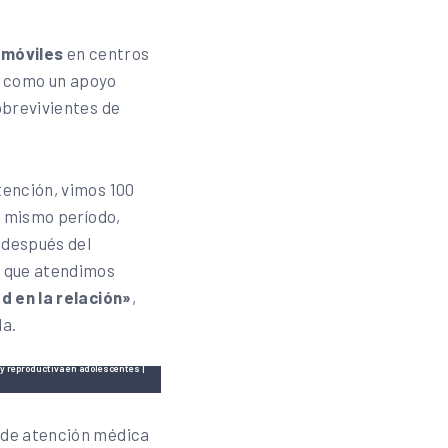
 móviles
en centros
s, como un apoyo
obrevivientes de
tención, vimos 100
e mismo período,
 después del
s que atendimos
d en la relación»
,
la.
y reproductiva en adolescentes |
 de atención médica