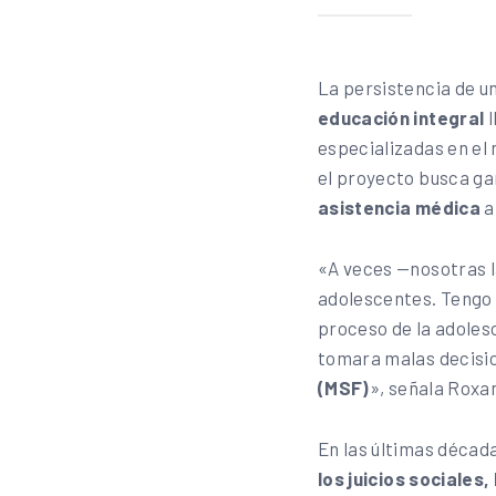
La persistencia de u
educación integral
especializadas en el
el proyecto busca ga
asistencia médica
a
«A veces —nosotras l
adolescentes. Tengo u
proceso de la adoles
tomara malas decisi
(MSF)
», señala Roxa
En las últimas décad
los juicios sociales