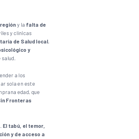
 región
y la
falta de
les y clínicas
taría de Salud local
,
sicológico y
 salud.
ender a los
tar sola en este
emprana edad, que
Sin Fronteras
a.
El tabú, el temor,
ción y de acceso a