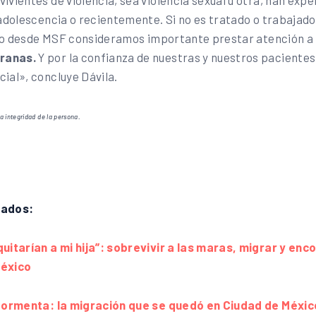
ivientes de violencia, sea violencia sexual u otra, han exp
 adolescencia o recientemente. Si no es tratado o trabajad
 eso desde MSF consideramos importante prestar atención a
ranas.
Y por la confianza de nuestras y nuestros pacientes
ial», concluye Dávila.
a integridad de la persona.
nados:
uitarían a mi hija”: sobrevivir a las maras, migrar y en
México
 tormenta: la migración que se quedó en Ciudad de Méxic