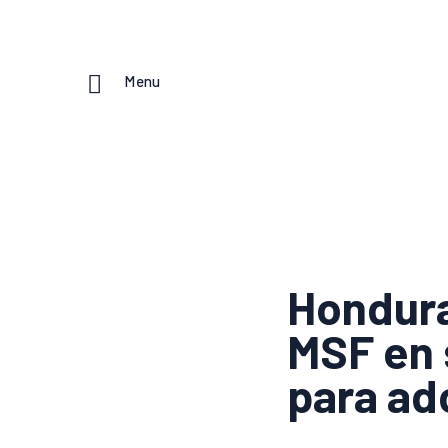
Menu
Hondura
MSF en 
para ad