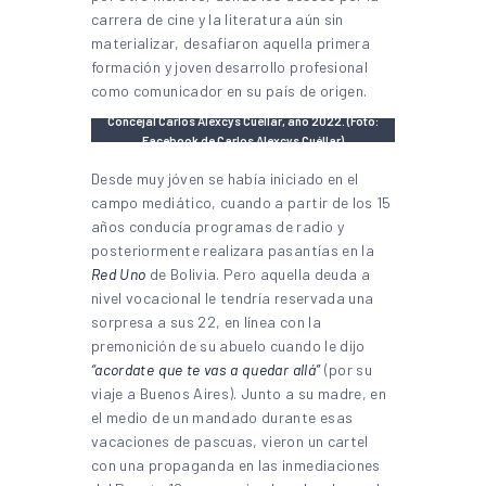
carrera de cine y la literatura aún sin
materializar, desafiaron aquella primera
formación y joven desarrollo profesional
como comunicador en su país de origen.
Concejal Carlos Alexcys Cuéllar, año 2022. (Foto:
Facebook de Carlos Alexcys Cuéllar)
Desde muy jóven se había iniciado en el
campo mediático, cuando a partir de los 15
años conducía programas de radio y
posteriormente realizara pasantías en la
Red Uno
de Bolivia. Pero aquella deuda a
nivel vocacional le tendría reservada una
sorpresa a sus 22, en línea con la
premonición de su abuelo cuando le dijo
“acordate que te vas a quedar allá”
(por su
viaje a Buenos Aires). Junto a su madre, en
el medio de un mandado durante esas
vacaciones de pascuas, vieron un cartel
con una propaganda en las inmediaciones