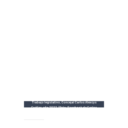
Trabajo legislativo, Concejal Carlos Alexcys
Cuéllar, año 2022. (Foto: Facebook de Carlos
Alexcys Cuéllar)