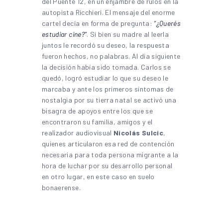
del Puente 12, en un enjambre de rulos en la
autopista Ricchieri. El mensaje del enorme
cartel decía en forma de pregunta:
“¿Querés
estudiar cine?”
. Si bien su madre al leerla
juntos le recordó su deseo, la respuesta
fueron hechos, no palabras. Al día siguiente
la decisión había sido tomada. Carlos se
quedó, logró estudiar lo que su deseo le
marcaba y ante los primeros síntomas de
nostalgia por su tierra natal se activó una
bisagra de apoyos entre los que se
encontraron su familia, amigos y el
realizador audiovisual
Nicolás Sulcic
,
quienes articularon esa red de contención
necesaria para toda persona migrante a la
hora de luchar por su desarrollo personal
en otro lugar, en este caso en suelo
bonaerense.