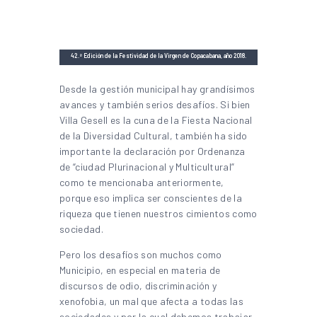
42.ª Edición de la Festividad de la Virgen de Copacabana, año 2018.
(Foto: Facebook de la Municipalidad de Villa Gesell)
Desde la gestión municipal hay grandísimos
avances y también serios desafíos. Si bien
Villa Gesell es la cuna de la Fiesta Nacional
de la Diversidad Cultural, también ha sido
importante la declaración por Ordenanza
de “ciudad Plurinacional y Multicultural”
como te mencionaba anteriormente,
porque eso implica ser conscientes de la
riqueza que tienen nuestros cimientos como
sociedad.
Pero los desafíos son muchos como
Municipio, en especial en materia de
discursos de odio, discriminación y
xenofobia, un mal que afecta a todas las
sociedades y por la cual debemos trabajar