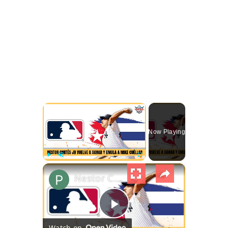
×
Now Playing
×
Play
Unmute
Fullscreen
Nestor Cortes Jr. vuelve a ganar y emula a Mike Cuellar | Pelota Cubana USA
Play Video
Watch on