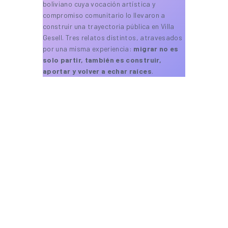
boliviano cuya vocación artística y
compromiso comunitario lo llevaron a
construir una trayectoria pública en Villa
Gesell. Tres relatos distintos, atravesados
por una misma experiencia:
migrar no es
solo partir, también es construir,
aportar y volver a echar raíces
.