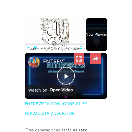
×
Now Playing
×
Play
Unmute
Fullscreen
ENTREVISTA CON JORGE GILES, PERIODISTA y ESCRITOR
Play Video
Watch on
ENTREVISTA CON JORGE GILES,
PERIODISTA y ESCRITOR
“Tres generaciones atrás
es raro