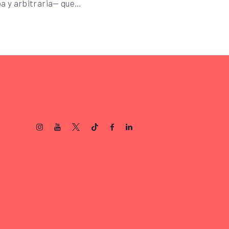
ba y arbitraria— que…