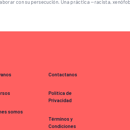
olaborar con su persecución. Una práctica —racista, xenófo
yanos
Contactanos
rsos
Política de
Privacidad
nes somos
Términos y
Condiciones