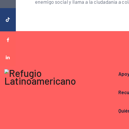
enemigo social y llama a la ciudadanía a c
Apo
Recu
Quié