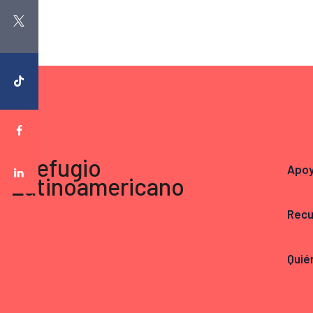
Apo
Recu
Quié