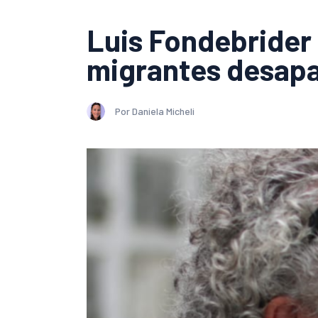
Luis Fondebrider 
migrantes desap
Por Daniela Micheli