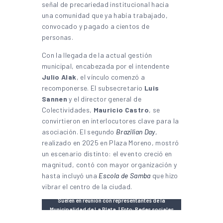
señal de precariedad institucional hacia
una comunidad que ya había trabajado,
convocado y pagado a cientos de
personas.
Con la llegada de la actual gestión
municipal, encabezada por el intendente
Julio Alak
, el vínculo comenzó a
recomponerse. El subsecretario
Luis
Sannen
y el director general de
Colectividades,
Mauricio Castro
, se
convirtieron en interlocutores clave para la
asociación. El segundo
Brazilian Day
,
realizado en 2025 en Plaza Moreno, mostró
un escenario distinto: el evento creció en
magnitud, contó con mayor organización y
hasta incluyó una
Escola de Samba
que hizo
vibrar el centro de la ciudad.
Suelen en reunión con representantes de la
Municipalidad de La Plata. | Foto: Redes sociales