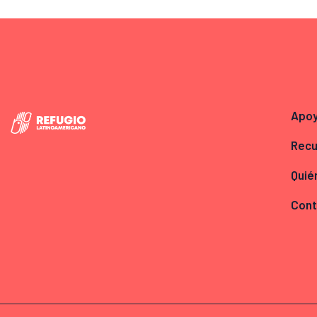
Apo
Recu
Quié
Cont