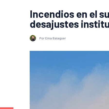
Incendios en el s
desajustes instit
Por Ema Balaguer