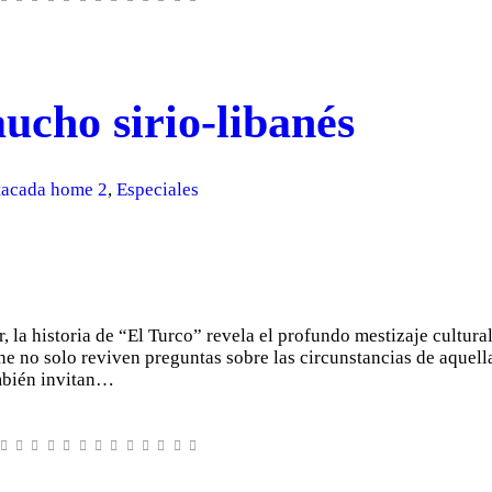
ucho sirio-libanés
tacada home 2
,
Especiales
r, la historia de “El Turco” revela el profundo mestizaje cultura
e no solo reviven preguntas sobre las circunstancias de aquella
ambién invitan…