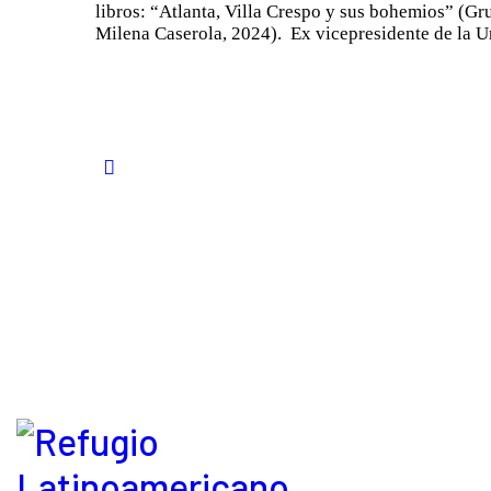
libros: “Atlanta, Villa Crespo y sus bohemios” (Gru
Milena Caserola, 2024). Ex vicepresidente de la 
Paginación
<
de
entradas