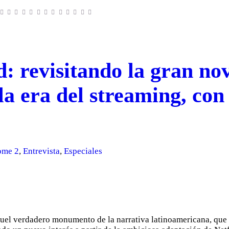
d: revisitando la gran no
la era del streaming, co
ome 2
,
Entrevista
,
Especiales
uel verdadero monumento de la narrativa latinoamericana, que n