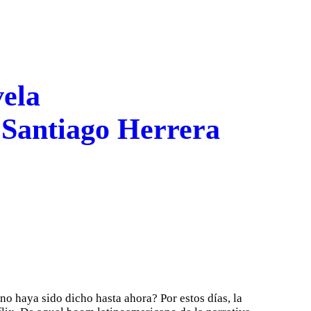
vela
n Santiago Herrera
o haya sido dicho hasta ahora? Por estos días, la