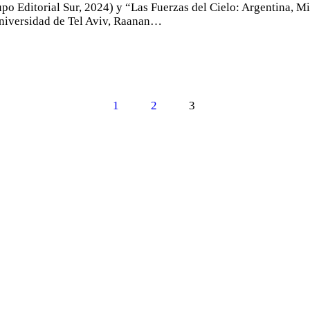
po Editorial Sur, 2024) y “Las Fuerzas del Cielo: Argentina, Mi
Universidad de Tel Aviv, Raanan…
PAGE
1
PAGE
2
PAGE
3