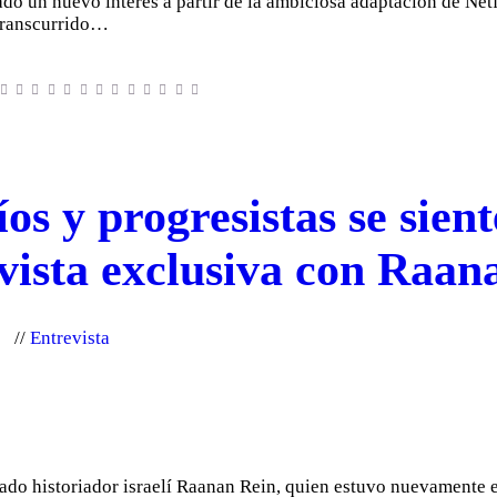
o un nuevo interés a partir de la ambiciosa adaptación de Netf
 transcurrido…
íos y progresistas se sie
vista exclusiva con Raan
Entrevista
ado historiador israelí Raanan Rein, quien estuvo nuevamente e